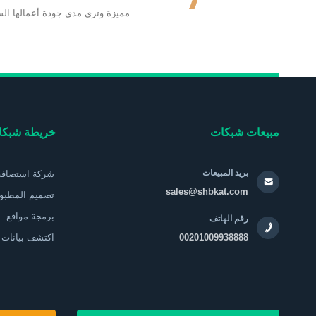
مميزة وترى مدى جودة أعمالها الس
مبيعات شبكات
خريطة شبك
بريد المبيعات
شركة استضافه
sales@shbkat.com
تصميم المطبو
برمجة مواقع
رقم الهاتف
00201009938888
اكتشف بيانات