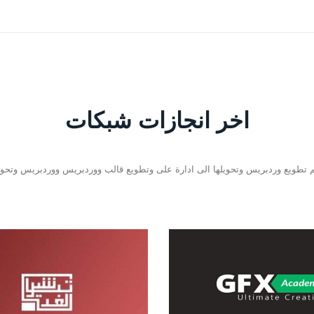
اخر انجازات شبكات
تطويع وردبريس وتحويلها الى ادارة على وتطويع قالب ووردبريس ووردبريس وتحويل
Gfx Academy
شركة تباشير الغد