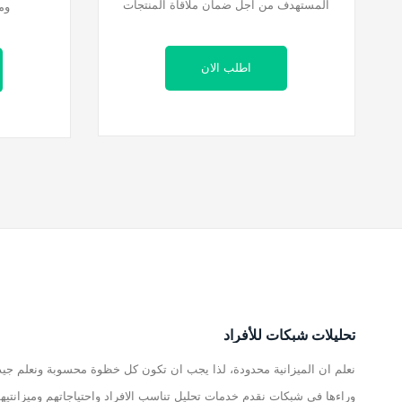
المستهدف من اجل ضمان ملاقاة المنتجات
وم
اطلب الان
تحليلات شبكات للأفراد
نعلم ان الميزانية محدودة، لذا يجب ان تكون كل خظوة محسوبة ونعلم جيد
وراءها في شبكات نقدم خدمات تحليل تناسب الافراد واحتياجاتهم وميزانتيهم